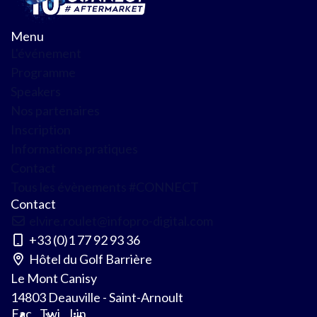
Menu
L'événement
Programme
Speakers
Nos partenaires
Inscription
Informations pratiques
Contact
Tous les évènements #CONNECT
Contact
elvire.roulet@infopro-digital.com
+33 (0)1 77 92 93 36
Hôtel du Golf Barrière
Le Mont Canisy
14803 Deauville - Saint-Arnoult
Fac
Twi
Lin