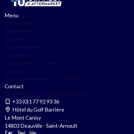
Menu
L'événement
Programme
Speakers
Nos partenaires
Inscription
Informations pratiques
Contact
Tous les évènements #CONNECT
Contact
elvire.roulet@infopro-digital.com
+33 (0)1 77 92 93 36
Hôtel du Golf Barrière
Le Mont Canisy
14803 Deauville - Saint-Arnoult
Fac
Twi
Lin