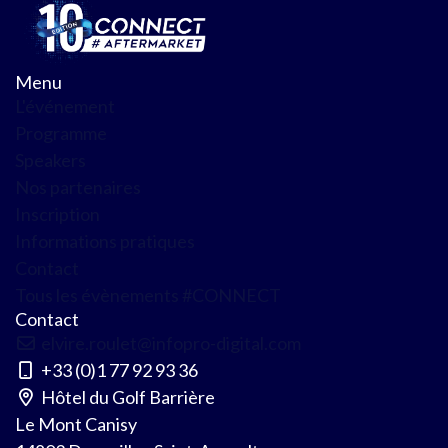
Menu
L'événement
Programme
Speakers
Nos partenaires
Inscription
Informations pratiques
Contact
Tous les évènements #CONNECT
Contact
elvire.roulet@infopro-digital.com
+33 (0)1 77 92 93 36
Hôtel du Golf Barrière
Le Mont Canisy